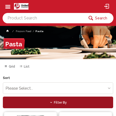
Search
Frozen Food
Pasta
Pasta
Grid
List
Sort
Please Select...
Filter By