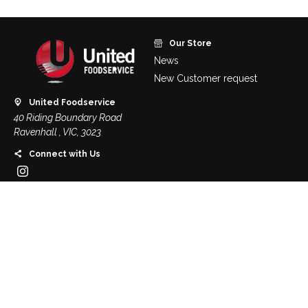
Our Store
News
New Customer request
United Foodservice
40 Riding Boundary Road
Ravenhall , VIC, 3023
Connect with Us
Contact Us
Customer Care
Important Information
About Us
Terms & Conditions
Contact Us
Privacy Policy
Returns Policy
Delivery Policy